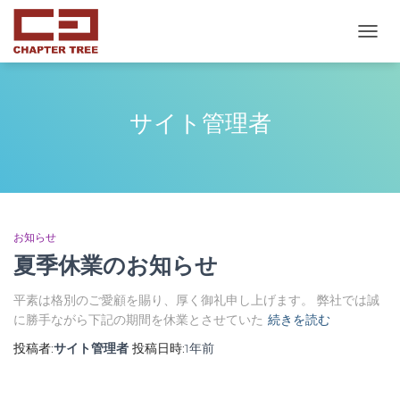
ナ
ビ
ゲ
ー
シ
サイト管理者
ョ
ン
を
切
り
替
え
お知らせ
夏季休業のお知らせ
平素は格別のご愛顧を賜り、厚く御礼申し上げます。 弊社では誠
に勝手ながら下記の期間を休業とさせていた
続きを読む
投稿者:
サイト管理者
投稿日時:
1年
前