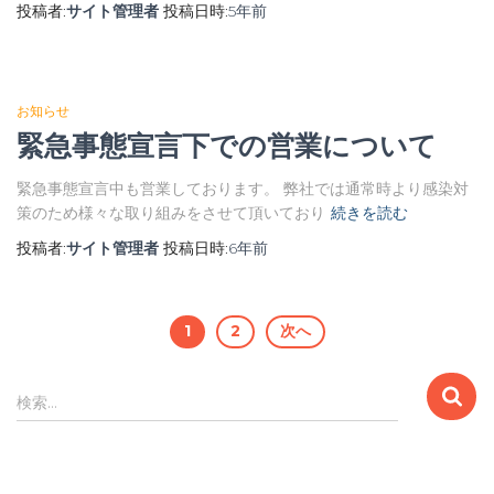
投稿者:
サイト管理者
投稿日時:
5年
前
お知らせ
緊急事態宣言下での営業について
緊急事態宣言中も営業しております。 弊社では通常時より感染対
策のため様々な取り組みをさせて頂いており
続きを読む
投稿者:
サイト管理者
投稿日時:
6年
前
投
1
2
次へ
稿
検
検索…
索
の
:
ペ