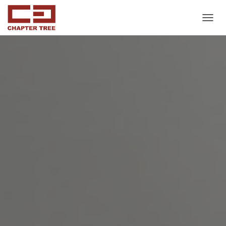
ナ
ビ
ゲ
ー
シ
ョ
ン
を
切
り
替
え