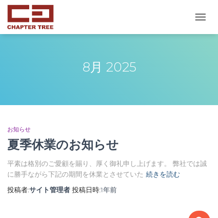
ナ
ビ
ゲ
ー
シ
8月 2025
ョ
ン
を
切
り
替
え
お知らせ
夏季休業のお知らせ
平素は格別のご愛顧を賜り、厚く御礼申し上げます。 弊社では誠
に勝手ながら下記の期間を休業とさせていた
続きを読む
投稿者:
サイト管理者
投稿日時:
1年
前