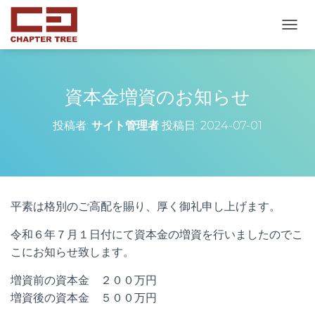
ナ
ビ
ゲ
ー
シ
資本金増資のお知らせ
ョ
ン
投稿者:
サイト管理者
投稿日:
2024-07-01
を
切
り
替
え
平素は格別のご高配を賜り、厚く御礼申し上げます。
令和６年７月１日付にて資本金の増資を行いましたのでこ
こにお知らせ致します。
増資前の資本金 ２００万円
増資後の資本金 ５００万円