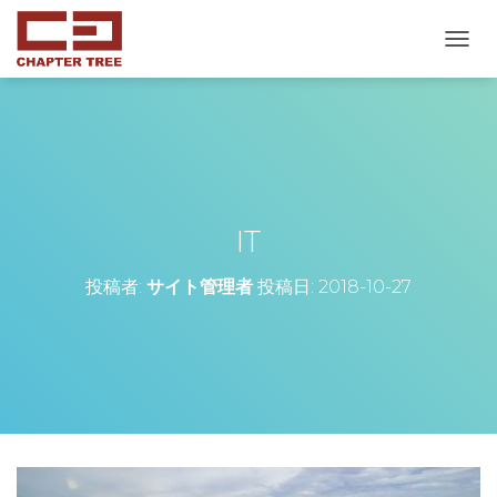
ナ
ビ
ゲ
ー
シ
ョ
ン
を
切
IT
り
替
投稿者:
サイト管理者
投稿日:
2018-10-27
え