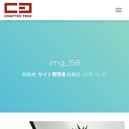
ナ
ビ
ゲ
ー
シ
ョ
ン
を
切
img_158
り
替
投稿者:
サイト管理者
投稿日:
2018-10-27
え