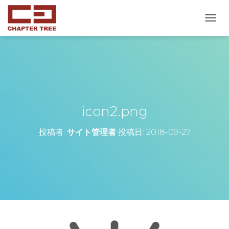
ナ
ビ
ゲ
ー
シ
ョ
ン
を
切
icon2.png
り
替
投稿者:
サイト管理者
投稿日:
2018-09-27
え