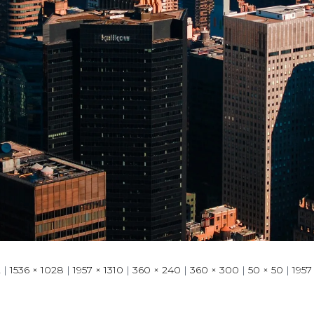
2
|
1536 × 1028
|
1957 × 1310
|
360 × 240
|
360 × 300
|
50 × 50
|
1957